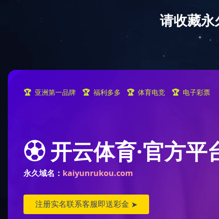
首页
走进J9(中国)
创始人介绍
加入J9(中国)
联络J9(
企业文化
社会
联系
首页
>
J9(中国)业务
>
商业运营
>
昆山J9(中国)广场