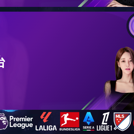
江苏省昆山市
联系电
0512-55155
项目简
昆山J9(中国
万平方米，是
为顾客提供“一
踏入商场的那一
新生活方式和
尽享更震撼，
津津乐道的美
知名快时尚品
电器的入驻让
广活动更是锦