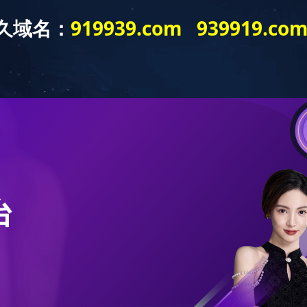
新闻中心
J9(中国)业务
投资者关系
J9(中国)生活
可持续发展
J9在线平台
J9(中国)大事记
J9(中国)荣誉
地产开发
媒体报道
商业运营
最新公告
J9(中国)服务
酒店管理
ESG综
J9在线平台
J9(中国)股份
J9(中国
中国)
招聘
我们
校园招聘
廉洁举报
地产开发
商业运
地址