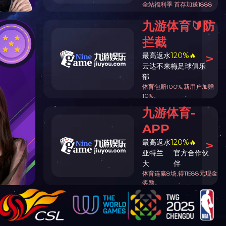
大魏家街道御龙园D区23号
话
77
介
)御龙海湾温泉酒店位于大连御龙湾旅游度假区，拥有得天
置，是一座温泉主题特色的五星级养生休闲度假酒店。酒
京王府大宅风格， 宫廷式组织的严谨的平面布局，还有亦
式布局，在建筑设计上采用灰砖红柱，形成娴静高雅的建