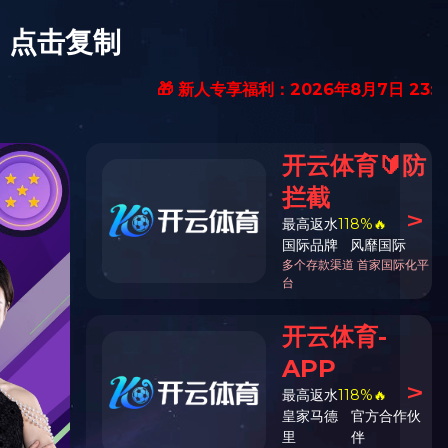
中
/EN
J9(中国)
述
主题娱乐
携手并进
新业务
美好家园
廉洁J9(中国)
惟爱繁茂
ES
)服务
J9(中国)酒店及度
中文
J9(中国)喜达
EN
J9(中国)生活
互联网小贷
假村
营
J9(中国)服务
酒店管理
主题娱乐
新业务