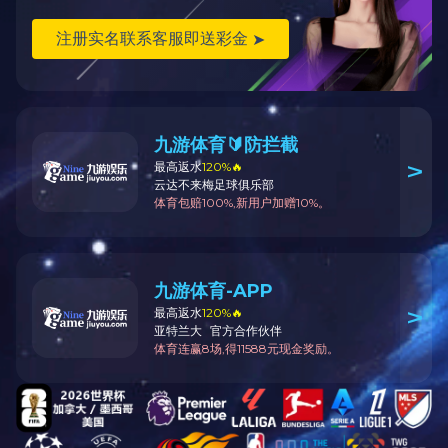
务实精进每月刊 | 夯实品质与服务，
全力构筑美好生活
2022.11.02
..
J9(中国)服务与哈尔滨市阿城区进一
步达成城市服务合作，将升级新能源
等项目
2022.10.31
10月24日，在哈尔滨市阿城区举行2022年第二
批招..
J9(中国)红盘荟萃vol.2 | 盘点那些令人
向往的“世内”桃源
2022.10.28
把车水马龙的噪音过滤成鸟叫蝉鸣 把刺眼的光
线..